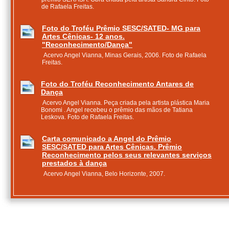
de Rafaela Freitas.
Foto do Troféu Prêmio SESC/SATED- MG para
Artes Cênicas- 12 anos.
"Reconhecimento/Dança"
Acervo Angel Vianna, Minas Gerais, 2006. Foto de Rafaela
Freitas.
Foto do Troféu Reconhecimento Antares de
Dança
Acervo Angel Vianna. Peça criada pela artista plástica Maria
Bonomi . Angel recebeu o prêmio das mãos de Tatiana
Leskova. Foto de Rafaela Freitas.
Carta comunicado a Angel do Prêmio
SESC/SATED para Artes Cênicas. Prêmio
Reconhecimento pelos seus relevantes serviços
prestados à dança
Acervo Angel Vianna, Belo Horizonte, 2007.
Programa do Prêmio Reconhecimento Antares de
Dança- Homenagem a Angel Vianna
Acervo Angel Vianna, Rio de Janeiro, 2006. ANTARES-
BRASIL/CANADÁ.