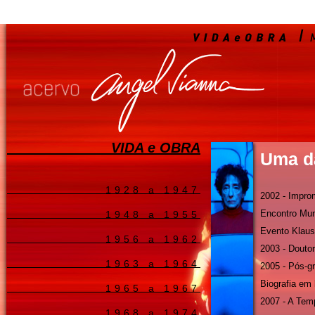
VIDA e OBRA
Uma d
1928 a 1947
2002 - Impro
Encontro Mun
1948 a 1955
Evento Klaus
1956 a 1962
2003 - Doutor
1963 a 1964
2005 - Pós-
Biografia em 
1965 a 1967
2007 - A Tem
1968 a 1974