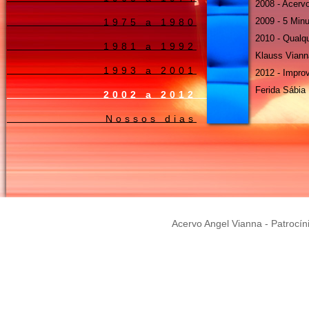
2008 - Acerv
2009 - 5 Min
1975 a 1980
2010 - Qualq
1981 a 1992
Klauss Viann
1993 a 2001
2012 - Impro
Ferida Sábia
2002 a 2012
Nossos dias
Acervo Angel Vianna - Patrocín