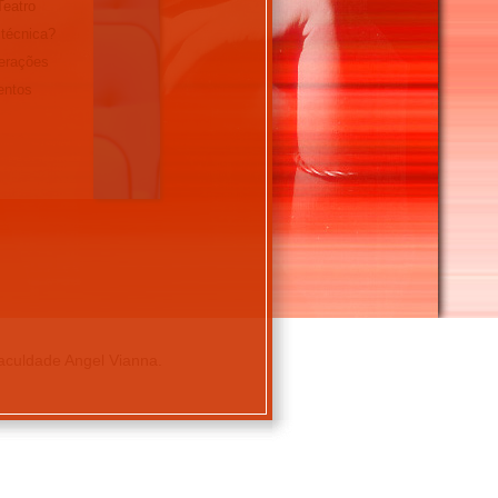
Teatro
 técnica?
erações
entos
Faculdade Angel Vianna.