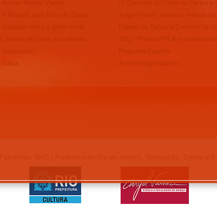
- Acervo Klauss Vianna
IV Encontro do Corpo na Dança e 
- 5 Minutos para Falar de Dança
Angel Vianna: sistema, método ou
- Qualquer coisa a gente muda
Figuras da Dança e Encontro de G
s Vianna em livros e academia
2011 - Prêmio APCA e reconhecim
- Improvisos
Programa Espelho
a Sábia
Acervo Angel Vianna
Patrocínio: SMC | Prefeitura do Rio de Janeiro, Realização: Escola e 