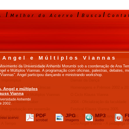
 Angel e Múltiplos Viannas
a dama da dança
ovimento da Universidade Anhembi Morumbi sob a coordenação de Ana Terra,
el e Múltiplos Viannas. A programação com oficinas, palestras, debates, mo
 “Viannas”. Angel participou dançando e ministrando workshop.
- Impromptus
Damas da Dança
tro Mundial das Artes Cênicas
Homenagens e Prêmios 2002 a 20
, Angel e múltiplos
auss Vianna
o Klauss, Angel e Múltiplos Viannas
O Ciclo Klauss Vianna
iversidade Anhembi
- Doutora Notório Saber
2004 - Oficialização da faculdade
e 2002.
- Pós-graduação em expansão
Festival Klauss Vianna 2005
PDF
JPG
MP3
F
fia em livro
2006 - Territórios da Dança
osso acervo:
acrobat
imagens
áudio
ví
- A Tempo
Livro Angel Vianna – A pedagoga d