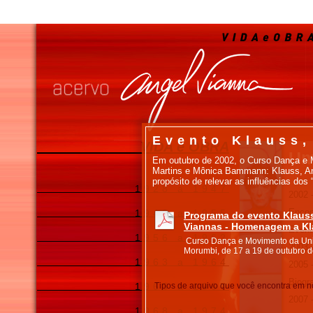
Evento Klauss,
VIDA e OBRA
Um
Em outubro de 2002, o Curso Dança e M
Martins e Mônica Bammann: Klauss, Ang
propósito de relevar as influências dos
1928 a 1947
2002 
Encon
1948 a 1955
Programa do evento Klauss
Viannas - Homenagem a Kl
Event
1956 a 1962
Curso Dança e Movimento da Un
2003 
Morumbi, de 17 a 19 de outubro d
1963 a 1964
2005 
Biogra
1965 a 1967
Tipos de arquivo que você encontra em n
2007 
1968 a 1974