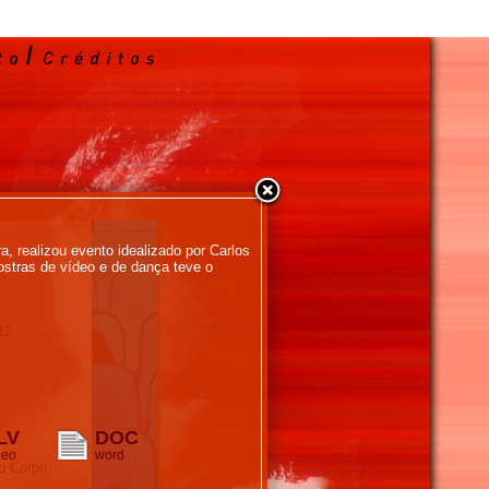
 realizou evento idealizado por Carlos
stras de vídeo e de dança teve o
12
LV
DOC
deo
word
o Corpo