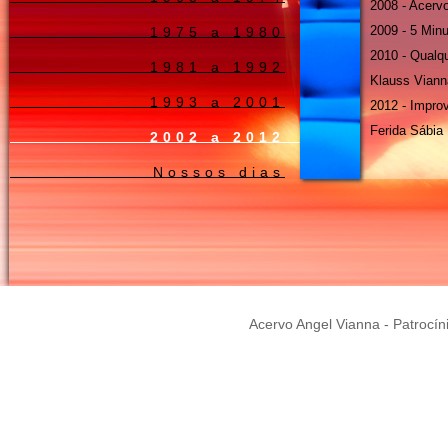
2008 - Acerv
2009 - 5 Min
1975 a 1980
2010 - Qualq
1981 a 1992
Klauss Viann
1993 a 2001
2012 - Impro
Ferida Sábia
2002 a 2012
Nossos dias
Acervo Angel Vianna - Patrocín