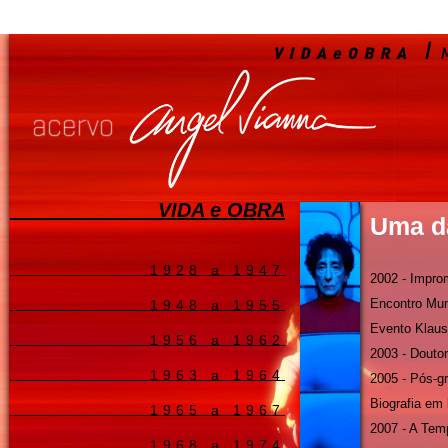
VIDA e OBRA
Uma d
1928 a 1947
2002 - Impro
Encontro Mun
1948 a 1955
Evento Klaus
1956 a 1962
2003 - Doutor
1963 a 1964
2005 - Pós-
Biografia em 
1965 a 1967
2007 - A Tem
1968 a 1974