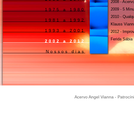
2008 - Acerv
2009 - 5 Min
1975 a 1980
2010 - Qualq
1981 a 1992
Klauss Viann
1993 a 2001
2012 - Impro
Ferida Sábia
2002 a 2012
Nossos dias
Acervo Angel Vianna - Patrocín