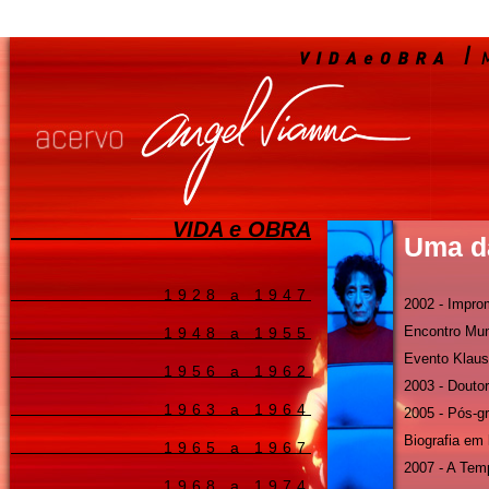
VIDA e OBRA
Uma d
1928 a 1947
2002 - Impro
Encontro Mun
1948 a 1955
Evento Klaus
1956 a 1962
2003 - Doutor
1963 a 1964
2005 - Pós-
Biografia em 
1965 a 1967
2007 - A Tem
1968 a 1974