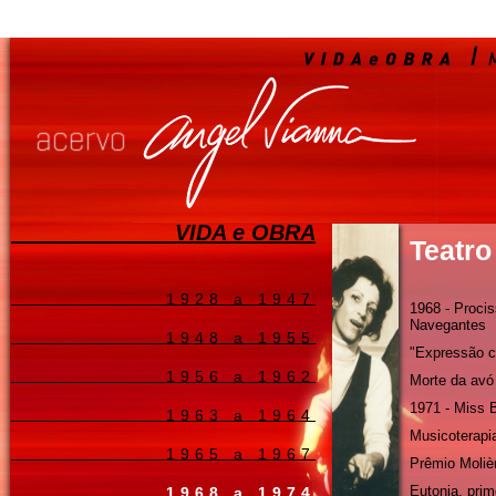
VIDA e OBRA
Teatro
1928 a 1947
1968 - Proci
Navegantes
1948 a 1955
"Expressão c
1956 a 1962
Morte da avó
1971 - Miss 
1963 a 1964
Musicoterapi
1965 a 1967
Prêmio Moliè
Eutonia, prim
1968 a 1974