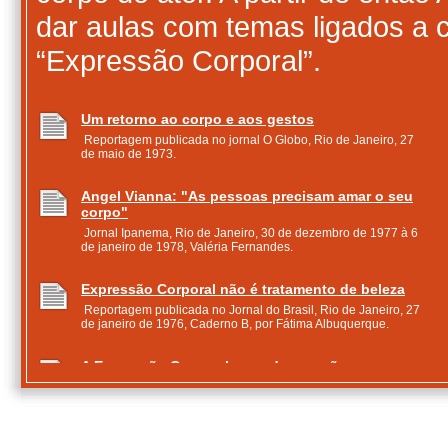
dar aulas com temas ligados a 
“Expressão Corporal”.
Um retorno ao corpo e aos gestos
Reportagem publicada no jornal O Globo, Rio de Janeiro, 27
de maio de 1973.
Angel Vianna: "As pessoas precisam amar o seu
corpo"
Jornal Ipanema, Rio de Janeiro, 30 de dezembro de 1977 à 6
de janeiro de 1978, Valéria Fernandes.
Expressão Corporal não é tratamento de beleza
Reportagem publicada no Jornal do Brasil, Rio de Janeiro, 27
de janeiro de 1976, Caderno B, por Fátima Albuquerque.
A Expressão Corporal, a moda que não passou
em busca da emoção o corpo
Reportagem publicada no jornal O Globo, Rio de Janeiro, 10
de abril de 1977, por Maribel Portinari.