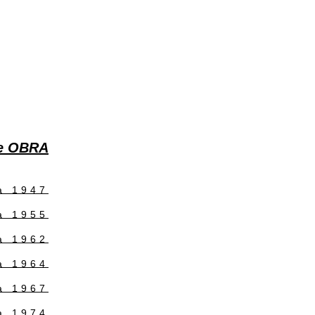
VIDA e OBRA
1928 a 1947
1948 a 1955
1956 a 1962
1963 a 1964
1965 a 1967
1968 a 1974