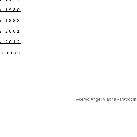
1975 a 1980
1981 a 1992
1993 a 2001
2002 a 2012
Nossos dias
Acervo Angel Vianna - Patrocín