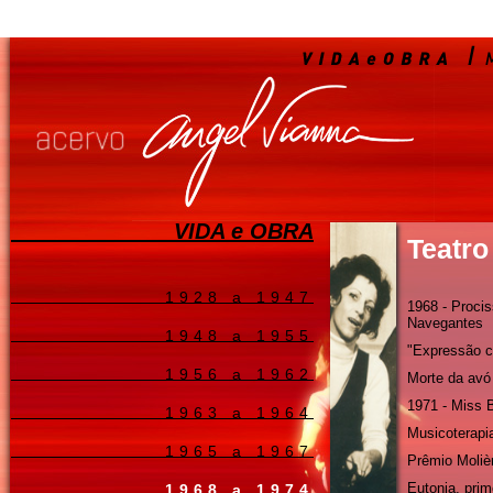
VIDA e OBRA
Teatro
1928 a 1947
1968 - Proci
Navegantes
1948 a 1955
"Expressão c
1956 a 1962
Morte da avó
1971 - Miss 
1963 a 1964
Musicoterapi
1965 a 1967
Prêmio Moliè
Eutonia, prim
1968 a 1974