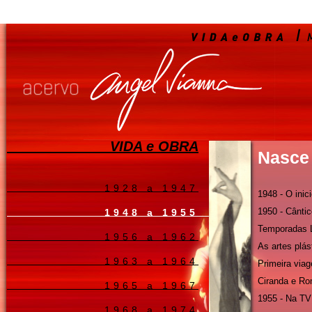
VIDA e OBRA
Nasce 
1928 a 1947
1948 - O inic
1950 - Cânti
1948 a 1955
Temporadas L
1956 a 1962
As artes plás
1963 a 1964
Primeira via
Ciranda e Ro
1965 a 1967
1955 - Na TV
1968 a 1974