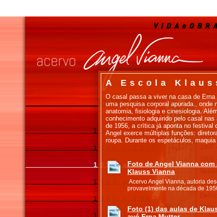
A Escola Klaus
O casal passa a viver na casa de Erna
VIDA e OBRA
uma pesquisa corporal apurada., onde 
An
anatomia, fisiologia e cinesiologia. Al
conhecimento adquirido pelo casal na
de 1956, a crítica já aponta no festiva
1928 a 1947
Angel exerce múltiplas funções: diretora
1956 
roupa. Durante os espetáculos, maquia e
1957 
1948 a 1955
1959 
Foto de Angel Vianna com 
1956 a 1962
Klauss Vianna
Nebli
1963 a 1964
Acervo Angel Vianna, autoria des
1960 
provavelmente na década de 195
Delíri
1965 a 1967
1962 -
Foto (1) das aulas de Klau
1968 a 1974
avó Erna Mutter