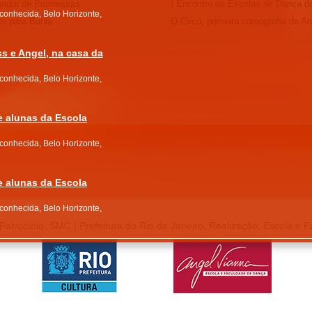
ador de Promessas
I Encontro de Escolas de Dança do
conhecida, Belo Horizonte,
te para Bahia
O Circo, primeira coreografia de An
ss e Angel, na casa da
conhecida, Belo Horizonte,
e alunas da Escola
conhecida, Belo Horizonte,
e alunas da Escola
conhecida, Belo Horizonte,
Patrocínio: SMC | Prefeitura do Rio de Janeiro, Realização: Escola e 
 de aula na Escola
conhecida, Belo Horizonte ,