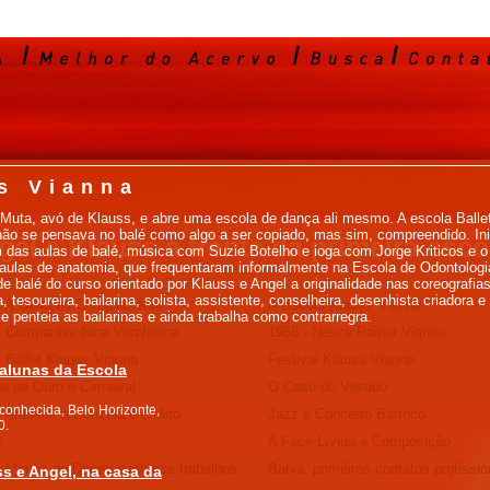
s Vianna
 Muta, avó de Klauss, e abre uma escola de dança ali mesmo. A escola Balle
não se pensava no balé como algo a ser copiado, mas sim, compreendido. In
gel e Klauss a frente da primeira esco
ém das aulas de balé, música com Suzie Botelho e ioga com Jorge Kriticos e o 
s aulas de anatomia, que frequentaram informalmente na Escola de Odontol
l de balé do curso orientado por Klauss e Angel a originalidade nas coreografi
, tesoureira, bailarina, solista, assistente, conselheira, desenhista criadora
- A Geração Complemento
A Escola Klauss Vianna
 penteia as bailarinas e ainda trabalha como contrarregra.
- Companhia Nina Verchinina
1958 - Nasce Rainer Vianna
- Ballet Klauss Vianna
Festival Klauss Vianna
alunas da Escola
na de Ouro e Carnaval
O Caso do Vestido
conhecida, Belo Horizonte,
- Arabela, a Donzela e o Mito
Jazz e Concerto Barroco
0.
o
A Face Lívida e Composição
 Marília de Dirceu e últimos trabalhos
Bahia, primeiros contatos profissio
ss e Angel, na casa da