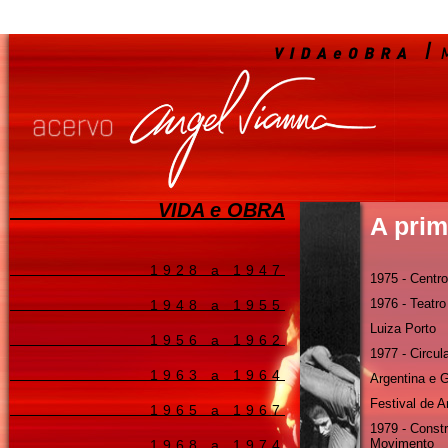
VIDA e OBRA
A prim
1928 a 1947
1975 - Centr
1976 - Teatr
1948 a 1955
Luiza Porto
1956 a 1962
1977 - Circu
1963 a 1964
Argentina e 
Festival de A
1965 a 1967
1979 - Constr
Movimento
1968 a 1974