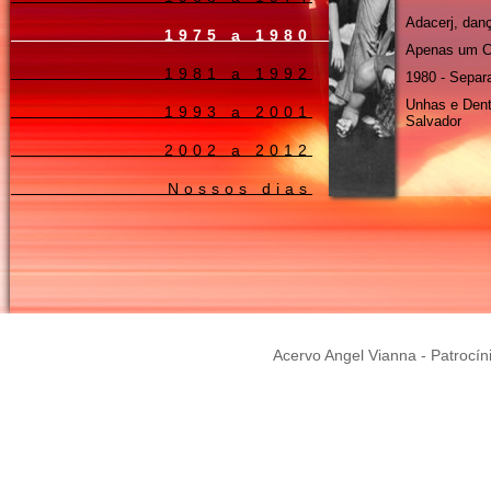
Adacerj, dan
1975 a 1980
Apenas um C
1981 a 1992
1980 - Separ
Unhas e Dent
1993 a 2001
Salvador
2002 a 2012
Nossos dias
Acervo Angel Vianna - Patrocín