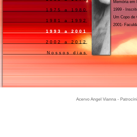
Memória em 
1999 - Inscrit
1975 a 1980
Um Copo de 
1981 a 1992
2001- Faculd
1993 a 2001
2002 a 2012
Nossos dias
Acervo Angel Vianna - Patrocín