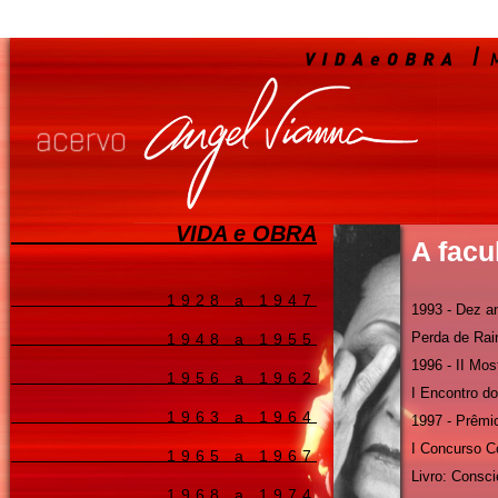
VIDA e OBRA
A facu
1928 a 1947
1993 - Dez a
Perda de Rai
1948 a 1955
1996 - II Mos
1956 a 1962
I Encontro d
1963 a 1964
1997 - Prêm
I Concurso C
1965 a 1967
Livro: Consc
1968 a 1974