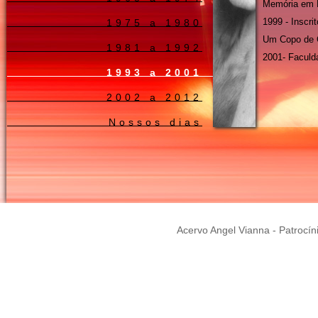
Memória em 
1999 - Inscrit
1975 a 1980
Um Copo de 
1981 a 1992
2001- Faculd
1993 a 2001
2002 a 2012
Nossos dias
Acervo Angel Vianna - Patrocín