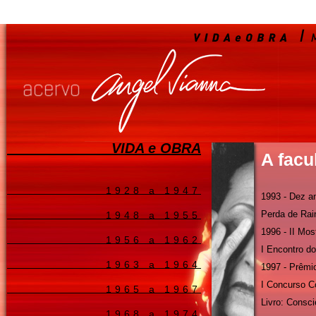
VIDA e OBRA
A facu
1928 a 1947
1993 - Dez a
Perda de Rai
1948 a 1955
1996 - II Mos
1956 a 1962
I Encontro d
1963 a 1964
1997 - Prêm
I Concurso C
1965 a 1967
Livro: Consc
1968 a 1974