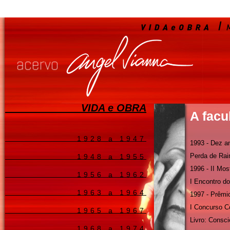
VIDA e OBRA
A facu
1928 a 1947
1993 - Dez a
Perda de Rai
1948 a 1955
1996 - II Mos
1956 a 1962
I Encontro d
1963 a 1964
1997 - Prêm
I Concurso C
1965 a 1967
Livro: Consc
1968 a 1974