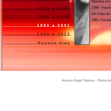
Memória em 
1999 - Inscrit
1975 a 1980
Um Copo de 
1981 a 1992
2001- Faculd
1993 a 2001
2002 a 2012
Nossos dias
Acervo Angel Vianna - Patrocín