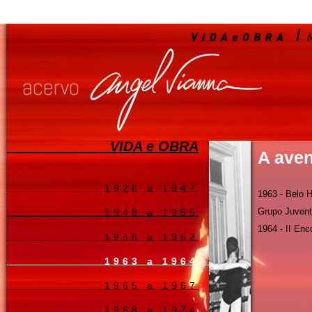
VIDA e OBRA
A aven
1928 a 1947
1963 - Belo H
Grupo Juven
1948 a 1955
1964 - II En
1956 a 1962
1963 a 1964
1965 a 1967
1968 a 1974