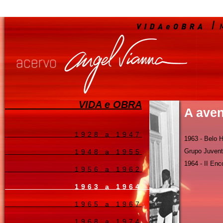
VIDA e OBRA
A aven
1928 a 1947
1963 - Belo H
Grupo Juven
1948 a 1955
1964 - II En
1956 a 1962
1963 a 1964
1965 a 1967
1968 a 1974