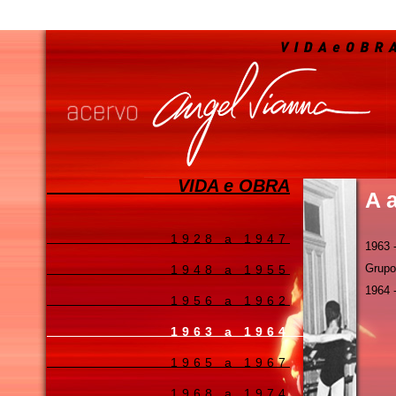
VIDA e OBRA
A 
1928 a 1947
1963 -
Grupo
1948 a 1955
1964 
1956 a 1962
1963 a 1964
1965 a 1967
1968 a 1974