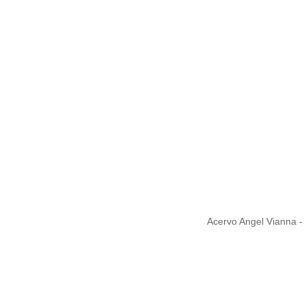
1980
1992
2001
2012
dias
Acervo Angel Vianna - 